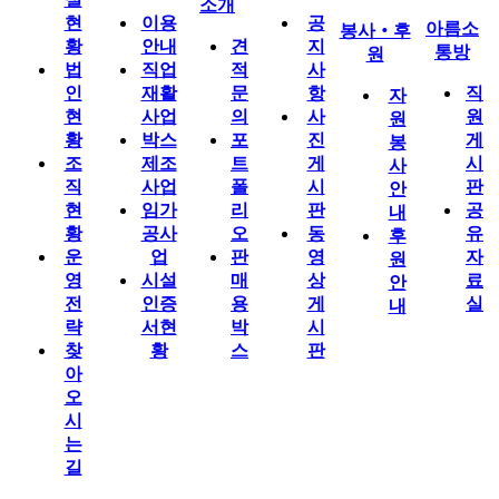
소개
현
이용
공
아름소
봉사‧후
황
안내
견
지
통방
원
법
직업
적
사
인
재활
문
항
직
자
현
사업
의
사
원
원
황
박스
포
진
게
봉
조
제조
트
게
시
사
직
사업
폴
시
판
안
현
임가
리
판
공
내
황
공사
오
동
유
후
운
업
판
영
자
원
영
시설
매
상
료
안
전
인증
용
게
실
내
략
서현
박
시
찾
황
스
판
아
오
시
는
길