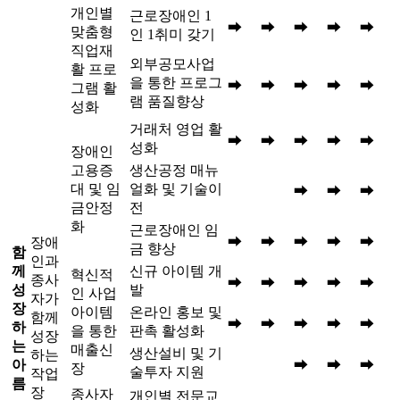
개인별
근로장애인 1
➡
➡
➡
➡
➡
맞춤형
인 1취미 갖기
직업재
외부공모사업
활 프로
을 통한 프로그
➡
➡
➡
➡
➡
그램 활
램 품질향상
성화
거래처 영업 활
➡
➡
➡
➡
➡
성화
장애인
고용증
생산공정 매뉴
대 및 임
얼화 및 기술이
➡
➡
➡
금안정
전
화
근로장애인 임
➡
➡
➡
➡
➡
장애
금 향상
함
인과
께
신규 아이템 개
혁신적
종사
➡
➡
➡
➡
➡
성
발
인 사업
자가
장
아이템
온라인 홍보 및
함께
➡
➡
➡
➡
➡
하
을 통한
판촉 활성화
성장
는
매출신
생산설비 및 기
하는
아
➡
➡
➡
장
술투자 지원
작업
름
장
종사자
개인별 전문교