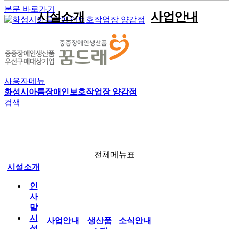
본문 바로가기
시설소개
사업안내
인사말
견적문의
공지사항
자원봉사안내
직원게시판
이용안내
생산품소개
시설현황
포트폴리오
사진게시판
후원안내
공유자료실
직업재활사업
전체메뉴
법인현황
판매용박스
동영상게시판
박스제조사업
사용자메뉴
조직현황
임가공사업
화성시아름장애인보호작업장 양감점
소식안내
검색
운영전략
시설인증서현황
찾아오시는길
봉사‧후원
전체메뉴표
시설소개
인
아름소통방
사
말
시
사업안내
생산품
소식안내
설