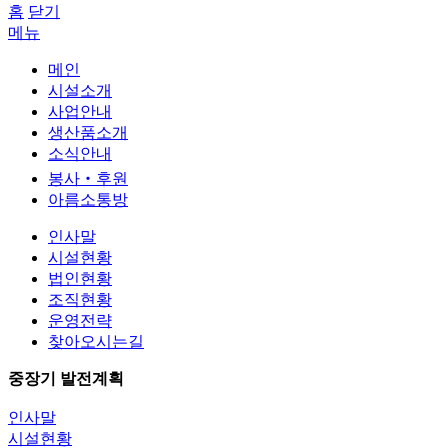
홈
닫기
메뉴
메인
시설소개
사업안내
생산품소개
소식안내
봉사‧후원
아름소통방
인사말
시설현황
법인현황
조직현황
운영전략
찾아오시는길
중장기 발전계획
인사말
시설현황