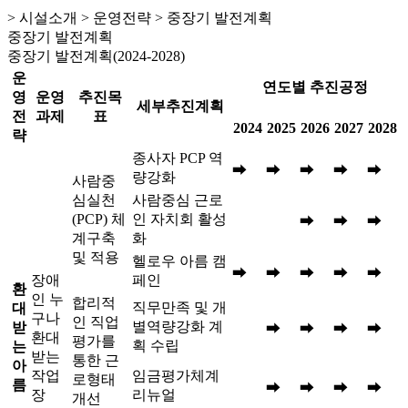
> 시설소개 > 운영전략 > 중장기 발전계획
중장기 발전계획
중장기 발전계획(2024-2028)
운
연도별 추진공정
영
운영
추진목
세부추진계획
전
과제
표
2024
2025
2026
2027
2028
략
종사자 PCP 역
➡
➡
➡
➡
➡
량강화
사람중
심실천
사람중심 근로
(PCP) 체
인 자치회 활성
➡
➡
➡
계구축
화
및 적용
헬로우 아름 캠
➡
➡
➡
➡
➡
장애
페인
환
인 누
합리적
직무만족 및 개
대
구나
인 직업
별역량강화 계
받
➡
➡
➡
➡
환대
평가를
획 수립
는
받는
통한 근
아
작업
임금평가체계
로형태
름
➡
➡
➡
➡
장
리뉴얼
개선