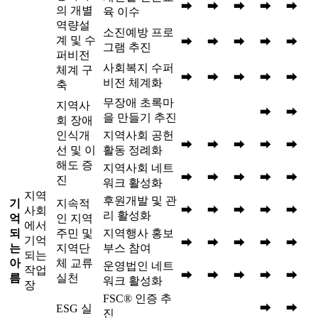
➡
➡
➡
➡
➡
의 개별
육 이수
역량설
소진예방 프로
계 및 수
➡
➡
➡
➡
➡
그램 추진
퍼비전
사회복지 수퍼
체계 구
➡
➡
➡
➡
➡
비전 체계화
축
무장애 초록마
지역사
➡
➡
을 만들기 추진
회 장애
인식개
지역사회 공헌
➡
➡
➡
➡
➡
선 및 이
활동 정례화
해도 증
지역사회 네트
➡
➡
➡
➡
➡
진
워크 활성화
지역
후원개발 및 관
기
지속적
➡
➡
➡
➡
➡
사회
리 활성화
억
인 지역
에서
되
주민 및
지역행사 홍보
기억
➡
➡
➡
➡
➡
는
지역단
부스 참여
되는
아
체 교류
운영법인 네트
작업
➡
➡
➡
➡
➡
름
실천
워크 활성화
장
FSC® 인증 추
➡
➡
ESG 실
진