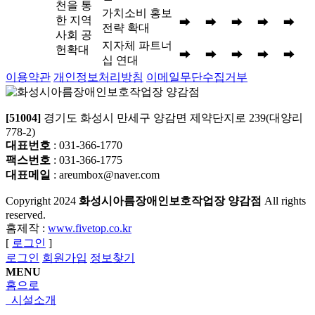
천을 통
가치소비 홍보
한 지역
➡
➡
➡
➡
➡
전략 확대
사회 공
지자체 파트너
헌확대
➡
➡
➡
➡
➡
십 연대
이용약관
개인정보처리방침
이메일무단수집거부
[51004]
경기도 화성시 만세구 양감면 제약단지로 239(대양리
778-2)
대표번호
: 031-366-1770
팩스번호
: 031-366-1775
대표메일
: areumbox@naver.com
Copyright
2024
화성시아름장애인보호작업장 양감점
All rights
reserved.
홈제작 :
www.fivetop.co.kr
[
로그인
]
로그인
회원가입
정보찾기
MENU
홈으로
시설소개