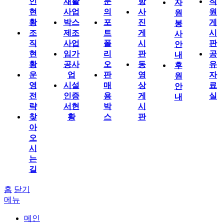
인
재활
문
항
직
자
현
사업
의
사
원
원
황
박스
포
진
게
봉
조
제조
트
게
시
사
직
사업
폴
시
판
안
현
임가
리
판
공
내
황
공사
오
동
유
후
운
업
판
영
자
원
영
시설
매
상
료
안
전
인증
용
게
실
내
략
서현
박
시
찾
황
스
판
아
오
시
는
길
홈
닫기
메뉴
메인