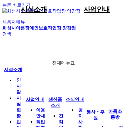
본문 바로가기
시설소개
사업안내
사용자메뉴
인사말
견적문의
공지사항
자원봉사안내
직원게시판
이용안내
화성시아름장애인보호작업장 양감점
생산품소개
시설현황
포트폴리오
사진게시판
후원안내
공유자료실
직업재활사업
검색
전체메뉴
법인현황
판매용박스
동영상게시판
박스제조사업
조직현황
임가공사업
소식안내
운영전략
시설인증서현황
전체메뉴표
찾아오시는길
시설소개
인
봉사‧후원
사
말
시
사업안내
생산품
소식안내
설
아름소통방
소개
현
이용
공
아름소
봉사‧후
황
안내
견
지
통방
원
법
직업
적
사