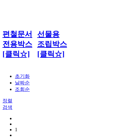
편철문서
선물용
전용박스
조립박스
[클릭☆]
[클릭☆]
초기화
날짜순
조회순
정렬
검색
1