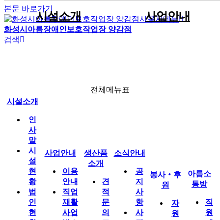
본문 바로가기
시설소개
사업안내
사용자메뉴
화성시아름장애인보호작업장 양감점
검색
인사말
견적문의
공지사항
자원봉사안내
직원게시판
이용안내
전체메뉴
생산품소개
시설현황
포트폴리오
사진게시판
후원안내
공유자료실
직업재활사업
법인현황
판매용박스
동영상게시판
박스제조사업
조직현황
임가공사업
전체메뉴표
소식안내
운영전략
시설인증서현황
시설소개
찾아오시는길
인
사
봉사‧후원
말
시
사업안내
생산품
소식안내
설
소개
현
이용
공
아름소
봉사‧후
아름소통방
황
안내
견
지
통방
원
법
직업
적
사
인
재활
문
항
직
자
현
사업
의
사
원
원