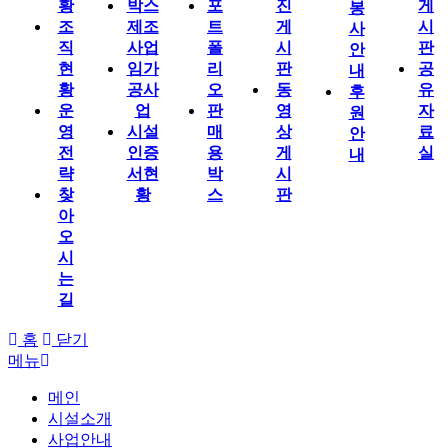
황
박스
포
진
게
봉
조
제조
트
게
시
사
직
사업
폴
시
판
안
현
임가
리
판
공
내
황
공사
오
동
유
후
운
업
판
영
자
원
영
시설
매
상
료
안
전
인증
용
게
실
내
략
서현
박
시
찾
황
스
판
아
오
시
는
길
홈
닫기
메뉴
메인
시설소개
사업안내