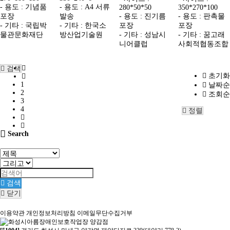
- 용도 : 기념품
- 용도 : A4 서류
280*50*50
350*270*100
포장
발송
- 용도 : 진기름
- 용도 : 판촉물
- 기타 : 국립박
- 기타 : 한국소
포장
포장
물관문화재단
방산업기술원
- 기타 : 성남시
- 기타 : 꿈고래
니어클럽
사회적협동조합
검색
초기화
1
날짜순
2
조회순
3
4
정렬
Search
검색
닫기
이용약관
개인정보처리방침
이메일무단수집거부