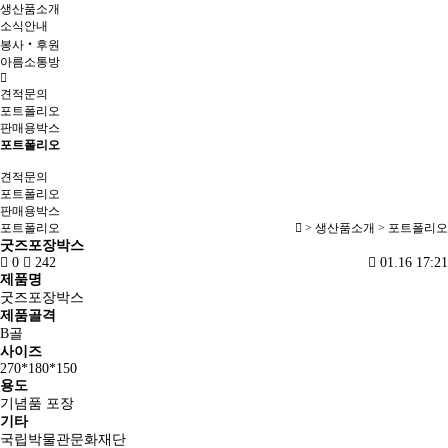
생산품소개
소식안내
봉사‧후원
아름소통방
견적문의
포트폴리오
판매용박스
포트폴리오
견적문의
포트폴리오
판매용박스
포트폴리오
> 생산품소개 > 포트폴리오
굿즈포장박스
0
242
01.16 17:21
제품명
굿즈포장박스
제품골격
B골
사이즈
270*180*150
용도
기념품 포장
기타
국립박물관문화재단