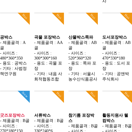
사
Hot
Hot
Hot
Hot
공박스
곡물 포장박스
산물박스쪽파
도서포장박스
- 제품골격 : A
- 제품골격 : AA
- 제품골격 : AB
- 제품골격 : AB
골
골
골
골
- 사이즈 :
- 사이즈 :
- 사이즈 :
- 사이즈 :
480*360*350
300*300*160
520*360*320
470*330*180
- 용도 : 공박스
- 용도 : 곡물 포
- 용도 : 쪽파 포
- 용도 : 도서 포
- 기타 : 사법정
장
장
장
책연구원
- 기타 : 내음 사
- 기타 : 서울시
- 기타 : 공앤박
회적협동조합
농수산식품공사
주식회사
Now
Hot
Hot
Hot
굿즈포장박스
서류박스
참기름 포장박
활동지원사 웰
- 제품골격 : B골
- 제품골격 : B골
스
컴박스
- 사이즈 :
- 사이즈 :
- 제품골격 : B골
- 제품골격 : B골
270*180*150
330*240*6
- 사이즈 :
- 사이즈 :