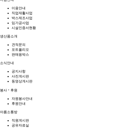
이용안내
직업재활사업
박스제조사업
임가공사업
시설인증서현황
생산품소개
견적문의
포트폴리오
판매용박스
소식안내
공지사항
사진게시판
동영상게시판
봉사‧후원
자원봉사안내
후원안내
아름소통방
직원게시판
공유자료실