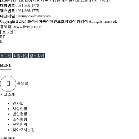
[51004]
경기도 화성시 만세구 양감면 제약단지로 239(대양리 778-2)
대표번호
: 031-366-1770
팩스번호
: 031-366-1775
대표메일
: areumbox@naver.com
Copyright
2024
화성시아름장애인보호작업장 양감점
All rights reserved.
홈제작 :
www.fivetop.co.kr
[
로그인
]
로그인
회원가입
정보찾기
MENU
홈으로
시설소개
인사말
시설현황
법인현황
조직현황
운영전략
찾아오시는길
사업안내