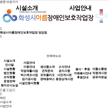
본문 바로가기
시설소개
사업안내
인사말
견적문의
공지사항
자원봉사안내
직원게시판
이용안내
생산품소개
시설현황
포트폴리오
사진게시판
후원안내
공유자료실
직업재활사업
화성시아름장애인보호작업장 양감점
법인현황
판매용박스
동영상게시판
박스제조사업
조직현황
임가공사업
소식안내
운영전략
시설인증서현황
전체메뉴표
찾아오시는길
시설소개
사업안내
인사말
이용안내
생산품소개
소식안내
봉사‧후원
시설현황
아름소통방
봉사‧후원
직업재활사업
견적문의
공지사항
법인현황
직원게시판
자원봉사안내
박스제조사업
포트폴리오
사진게시판
조직현황
공유자료실
후원안내
임가공사업
판매용박스
동영상게시판
운영전략
시설인증서현황
찾아오시는길
아름소통방
홈
닫기
메인
시설소개
사업안내