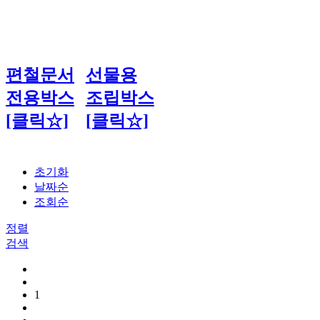
편철문서
선물용
전용박스
조립박스
[클릭☆]
[클릭☆]
초기화
날짜순
조회순
정렬
검색
1