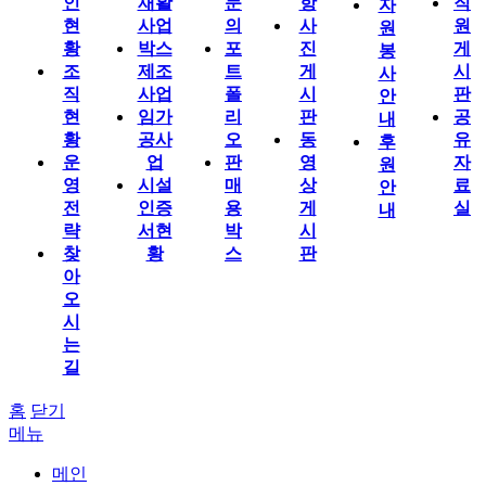
인
재활
문
항
직
자
현
사업
의
사
원
원
황
박스
포
진
게
봉
조
제조
트
게
시
사
직
사업
폴
시
판
안
현
임가
리
판
공
내
황
공사
오
동
유
후
운
업
판
영
자
원
영
시설
매
상
료
안
전
인증
용
게
실
내
략
서현
박
시
찾
황
스
판
아
오
시
는
길
홈
닫기
메뉴
메인