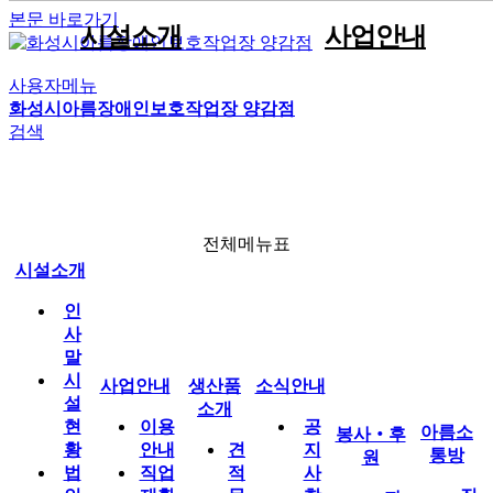
본문 바로가기
시설소개
사업안내
사용자메뉴
인사말
견적문의
공지사항
자원봉사안내
직원게시판
이용안내
화성시아름장애인보호작업장 양감점
전체메뉴
생산품소개
시설현황
포트폴리오
사진게시판
후원안내
공유자료실
직업재활사업
검색
법인현황
판매용박스
동영상게시판
박스제조사업
조직현황
임가공사업
소식안내
운영전략
시설인증서현황
전체메뉴표
찾아오시는길
시설소개
인
봉사‧후원
사
말
시
사업안내
생산품
소식안내
설
아름소통방
소개
현
이용
공
아름소
봉사‧후
황
안내
견
지
통방
원
법
직업
적
사