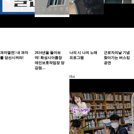
과자열전! 내 과자
2024년을 돌아보
나의 시 나의 노래
근로자의날 기념
를 당선시켜라!
며! 화성시아름장
프로그램
찾아가는 버스킹
애인보호작업장 양
공연
감점…
Hot