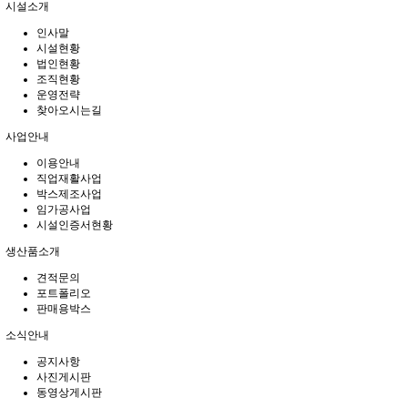
시설소개
인사말
시설현황
법인현황
조직현황
운영전략
찾아오시는길
사업안내
이용안내
직업재활사업
박스제조사업
임가공사업
시설인증서현황
생산품소개
견적문의
포트폴리오
판매용박스
소식안내
공지사항
사진게시판
동영상게시판