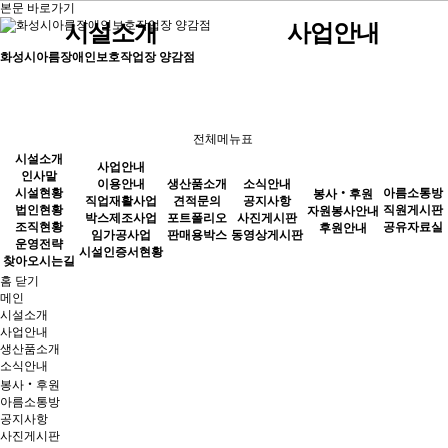
본문 바로가기
시설소개
사업안내
화성시아름장애인보호작업장 양감점
인사말
견적문의
공지사항
자원봉사안내
직원게시판
이용안내
생산품소개
시설현황
포트폴리오
사진게시판
후원안내
공유자료실
직업재활사업
전체메뉴표
법인현황
판매용박스
동영상게시판
박스제조사업
시설소개
사업안내
조직현황
임가공사업
인사말
이용안내
생산품소개
소식안내
시설현황
아름소통방
봉사‧후원
소식안내
직업재활사업
견적문의
공지사항
운영전략
시설인증서현황
법인현황
직원게시판
자원봉사안내
박스제조사업
포트폴리오
사진게시판
조직현황
공유자료실
후원안내
찾아오시는길
임가공사업
판매용박스
동영상게시판
운영전략
시설인증서현황
찾아오시는길
홈
닫기
봉사‧후원
메인
시설소개
사업안내
생산품소개
소식안내
아름소통방
봉사‧후원
아름소통방
공지사항
사진게시판