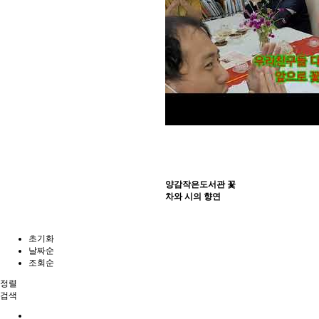
양감작은도서관 꽃
차와 시의 향연
초기화
날짜순
조회순
정렬
검색