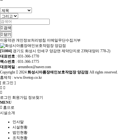
검색
닫기
이용약관
개인정보처리방침
이메일무단수집거부
[51004]
경기도 화성시 만세구 양감면 제약단지로 239(대양리 778-2)
대표번호
: 031-366-1770
팩스번호
: 031-366-1775
대표메일
: areumbox@naver.com
Copyright
2024
화성시아름장애인보호작업장 양감점
All rights reserved.
홈제작 :
www.fivetop.co.kr
[
로그인
]
로그인
회원가입
정보찾기
MENU
홈으로
시설소개
인사말
시설현황
법인현황
조직현황