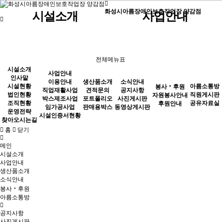
화성시아름장애인보호작업장 양감점
시설소개
사업안내
인사말
직원게시판
이용안내
아름소통방
시설현황
공유자료실
직업재활사업
전체메뉴표
시설소개
법인현황
박스제조사업
사업안내
인사말
이용안내
생산품소개
소식안내
조직현황
임가공사업
시설현황
아름소통방
봉사‧후원
직업재활사업
견적문의
공지사항
법인현황
직원게시판
자원봉사안내
박스제조사업
포트폴리오
사진게시판
운영전략
시설인증서현황
조직현황
공유자료실
후원안내
임가공사업
판매용박스
동영상게시판
운영전략
찾아오시는길
시설인증서현황
찾아오시는길
홈
닫기
메인
시설소개
사업안내
생산품소개
소식안내
봉사‧후원
아름소통방
공지사항
사진게시판