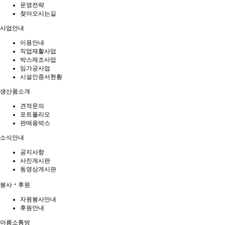
운영전략
찾아오시는길
사업안내
이용안내
직업재활사업
박스제조사업
임가공사업
시설인증서현황
생산품소개
견적문의
포트폴리오
판매용박스
소식안내
공지사항
사진게시판
동영상게시판
봉사‧후원
자원봉사안내
후원안내
아름소통방