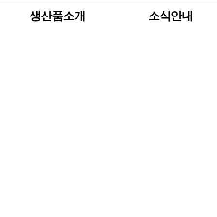
생산품소개
소식안내
견적문의
공지사항
포트폴리오
사진게시판
판매용박스
동영상게시판